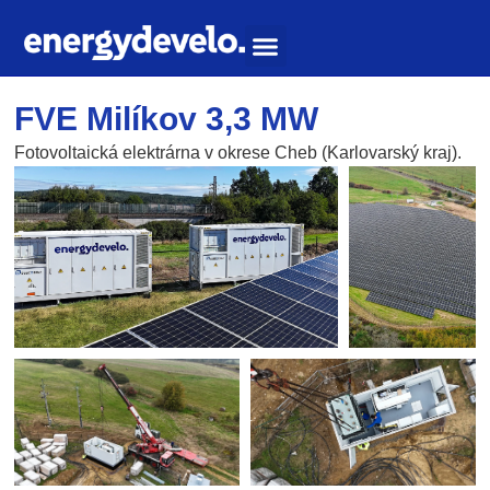
FVE Milíkov 3,3 MW
Fotovoltaická elektrárna v okrese Cheb (Karlovarský kraj).